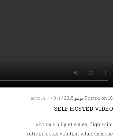
Posted on 18 يونيو 2015
/
0
/
admin
SELF HOSTED VIDEO
Vivamus aliquet est ex, dignissim
rutrum lectus volutpat vitae. Quisque