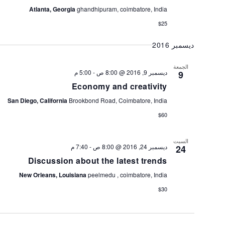
Atlanta, Georgia
ghandhipuram, coimbatore, India
$25
ديسمبر 2016
الجمعة
5:00 م
-
ديسمبر 9, 2016 @ 8:00 ص
9
Economy and creativity
San Diego, California
Brookbond Road, Coimbatore, India
$60
السبت
7:40 م
-
ديسمبر 24, 2016 @ 8:00 ص
24
Discussion about the latest trends
New Orleans, Louisiana
peelmedu , coimbatore, India
$30