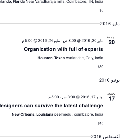
rlando, Florida
Near Varadharaja mills, Coimbatore, TN, India
$5
مايو 2016
الجمعة
مايو 24, 2016 @ 5:00 م
-
مايو 20, 2016 @ 8:00 ص
20
Organization with full of experts
Houston, Texas
Avalanche, Ooty, India
$30
يونيو 2016
الجمعة
5:00 م
-
يونيو 17, 2016 @ 8:00 ص
17
esigners can survive the latest challenge
New Orleans, Louisiana
peelmedu , coimbatore, India
$15
أغسطس 2016