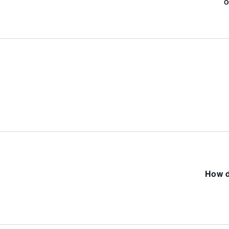
O
How d